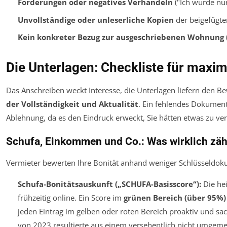
Forderungen oder negatives Verhandeln
("Ich würde nur
Unvollständige oder unleserliche Kopien
der beigefügte
Kein konkreter Bezug zur ausgeschriebenen Wohnung
Die Unterlagen: Checkliste für maxi
Das Anschreiben weckt Interesse, die Unterlagen liefern den Be
der Vollständigkeit und Aktualität
. Ein fehlendes Dokument 
Ablehnung, da es den Eindruck erweckt, Sie hätten etwas zu ve
Schufa, Einkommen und Co.: Was wirklich zäh
Vermieter bewerten Ihre Bonität anhand weniger Schlüsseldok
Schufa-Bonitätsauskunft („SCHUFA-Basisscore“):
Die hei
frühzeitig online. Ein Score im
grünen Bereich (über 95%)
jeden Eintrag im gelben oder roten Bereich proaktiv und sac
von 2023 resultierte aus einem versehentlich nicht umgeme