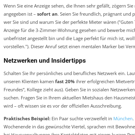
Wenn Sie eine Anzeige sehen, die Ihnen sehr gefällt, zögern Si
angegeben ist –
sofort an
. Seien Sie freundlich, prägnant und 
wer Sie sind und warum Sie der perfekte Mieter wären ("Guten 
Anzeige für die 3-Zimmer-Wohnung gesehen und bewerbe mich sof
unbefristet angestellt bin und die Lage perfekt für mich ist, wol
vorstellen."). Dieser Anruf setzt einen mentalen Marker bei Ver
Netzwerken und Insidertipps
Schalten Sie Ihr persönliches und berufliches Netzwerk ein. La
unseren Klienten kamen
fast 20%
ihrer erfolgreichen Mietvert
Freundes“, Kollege zieht aus). Geben Sie in sozialen Netzwerk
suchen. Fragen Sie in Ihrem aktuellen Mietshaus den Hausmeist
wird – oft wissen sie es vor der offiziellen Ausschreibung.
Praktisches Beispiel:
Ein Paar suchte verzweifelt in
München
.
Wochenende in das gewünschte Viertel, sprachen mit Bewohner
bei Hausverwaltungen ihre Kontaktdaten mit einem kurzen Prof