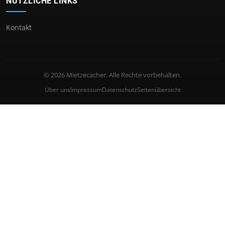
NÜTZLICHE LINKS
Kontakt
© 2026 Mietzecacher. Alle Rechte vorbehalten.
Über uns
Impressum
Datenschutz
Seitenübersicht