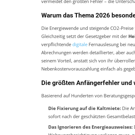
vermeidet den größten Fehler – die Untersch
Warum das Thema 2026 besonders
Die Energiewende und steigende CO2-Preise t
Gleichzeitig setzt der Gesetzgeber mit der
He
verpflichtende
digitale
Fernauslesung bei neue
Abrechnungen werden detaillierter, aber auc
seinem Vorteil, anstatt sich von ihr überroll
Nebenkostenvorauszahlung einfach als gegeb
Die größten Anfängerfehler und
Basierend auf Hunderten von Beratungsgespräc
Die Fixierung auf die Kaltmiete:
Die An
sofort nach der geschätzten Gesamtbelast
Das Ignorieren des Energieausweises:
D
Wohnungsbesichtigung vorliegen muss, ze