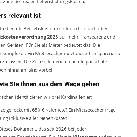
ätzung der realen Lebenshaltungskosten.
 relevant ist
reiben die Betriebskosten kontinuierlich nach oben.
izkostenverordnung 2025
auf mehr Transparenz und
n Geräten. Für Sie als Mieter bedeutet das: Die
h komplexer. Ein Mietzecacher nutzt diese Transparenz zu
en zu lassen. Die Zeiten, in denen man die pauschale
en hinnahm, sind vorbei.
 wie Sie ihnen aus dem Wege gehen
hen identifizieren wir drei Kardinalfehler:
zeige lockt mit 650 € Kaltmiete? Ein Mietzecacher fragt
ung inklusive aller Nebenkosten.
ieses Dokument, das seit 2026 bei jeder
igt den Energiebedarf. Ein Wert in
Kilowattstunden pro