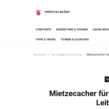
mietzecacher
.de
STARTSEITE
AUSRÜSTUNG & TECHNIK
CACHE-ARTE
TIPPS & TRICKS
TOUREN & LOCATIONS
Startseite
Grundlagen & Einstieg
Mietzecacher fü
G
Mietzecacher für
Lei